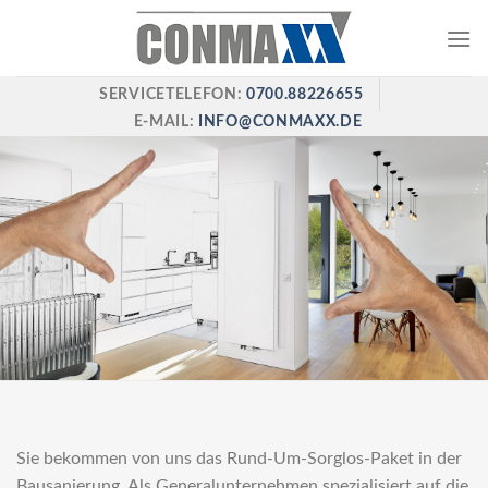
Skip
to
content
SERVICETELEFON:
0700.88226655
E-MAIL:
INFO@CONMAXX.DE
Sie bekommen von uns das Rund-Um-Sorglos-Paket in der
Bausanierung. Als Generalunternehmen spezialisiert auf die